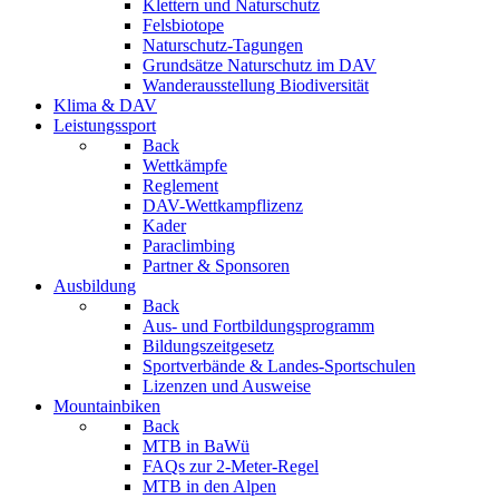
Klettern und Naturschutz
Felsbiotope
Naturschutz-Tagungen
Grundsätze Naturschutz im DAV
Wanderausstellung Biodiversität
Klima & DAV
Leistungssport
Back
Wettkämpfe
Reglement
DAV-Wettkampflizenz
Kader
Paraclimbing
Partner & Sponsoren
Ausbildung
Back
Aus- und Fortbildungsprogramm
Bildungszeitgesetz
Sportverbände & Landes-Sportschulen
Lizenzen und Ausweise
Mountainbiken
Back
MTB in BaWü
FAQs zur 2-Meter-Regel
MTB in den Alpen