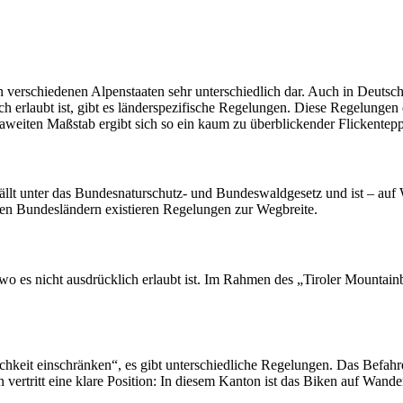
den verschiedenen Alpenstaaten sehr unterschiedlich dar. Auch in Deutsc
h erlaubt ist, gibt es länderspezifische Regelungen. Diese Regelungen
aweiten Maßstab ergibt sich so ein kaum zu überblickender Flickentep
ällt unter das Bundesnaturschutz- und Bundeswaldgesetz und ist – auf W
hen Bundesländern existieren Regelungen zur Wegbreite.
n, wo es nicht ausdrücklich erlaubt ist. Im Rahmen des „Tiroler Mounta
keit einschränken“, es gibt unterschiedliche Regelungen. Das Befahr
vertritt eine klare Position: In diesem Kanton ist das Biken auf Wand