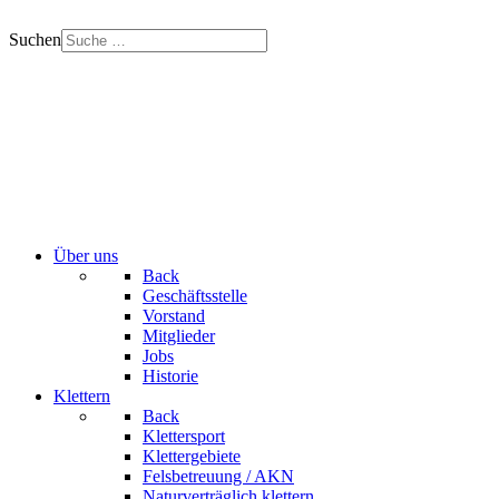
Suchen
Über uns
Back
Geschäftsstelle
Vorstand
Mitglieder
Jobs
Historie
Klettern
Back
Klettersport
Klettergebiete
Felsbetreuung / AKN
Naturverträglich klettern