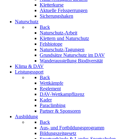
Kletterkurse
Aktuelle Felssperrungen
Sicherungshaken
Naturschutz
Back
Naturschutz-Arbeit
Klettern und Naturschutz
Felsbiotope
Naturschutz-Tagungen
Grundsätze Naturschutz im DAV
Wanderausstellung Biodiversität
Klima & DAV
Leistungssport
Back
Wettkämpfe
Reglement
DAV-Wettkampflizenz
Kader
Paraclimbing
Partner & Sponsoren
Ausbildung
Back
Aus- und Fortbildungsprogramm
Bildungszeitgesetz
Sportverbände & Landes-Sportschulen