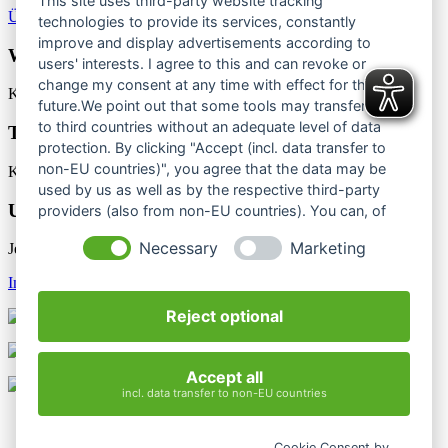
This site uses third-party website tracking
Übersicht Ergebnisse, Berichte & Bilder 2024
technologies to provide its services, constantly
improve and display advertisements according to
Wettkampftermine
users' interests. I agree to this and can revoke or
change my consent at any time with effect for the
Keine Termine
future.We point out that some tools may transfer data
to third countries without an adequate level of data
Termine Bergsport & Naturschutz
protection. By clicking "Accept (incl. data transfer to
non-EU countries)", you agree that the data may be
Keine Termine
used by us as well as by the respective third-party
Unsere Newsletter
providers (also from non-EU countries). You can, of
course, change your cookie settings at any time.
Necessary
Marketing
Jetzt unsere Newsletter entdecken
Infos & Anmeldung
Reject optional
Accept all
incl. data transfer to non-EU countries
Kontakt
Impressum
Cookie Consent by