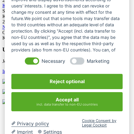
28.11.2026
Kletterforum 2026
users' interests. I agree to this and can revoke or
Stuttgart
change my consent at any time with effect for the
Kategorie: Tagung
future.We point out that some tools may transfer data
25.06.2027
to third countries without an adequate level of data
Naturschutztagung 2027
protection. By clicking "Accept (incl. data transfer to
Oberes Donautal, Beuron
non-EU countries)", you agree that the data may be
Kategorie: Tagung
used by us as well as by the respective third-party
Unsere Newsletter
providers (also from non-EU countries). You can, of
course, change your cookie settings at any time.
Necessary
Marketing
Jetzt unsere Newsletter entdecken
Infos & Anmeldung
Reject optional
Accept all
incl. data transfer to non-EU countries
Kontakt
Impressum
Cookie Consent by
Datenschutzerklärung
Privacy policy
Legal Cockpit
Mediathek
Imprint
Settings
Login