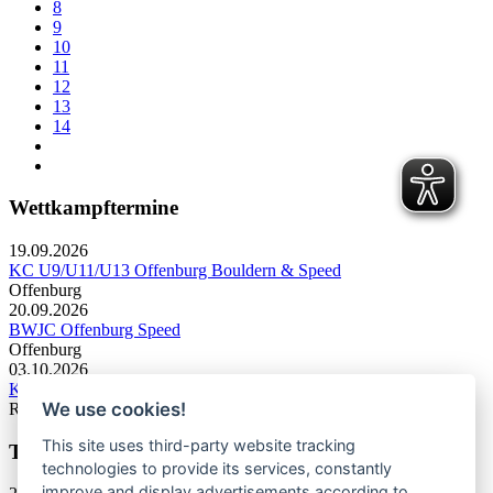
8
9
10
11
12
13
14
Wettkampftermine
19.09.2026
KC U9/U11/U13 Offenburg Bouldern & Speed
Offenburg
20.09.2026
BWJC Offenburg Speed
Offenburg
03.10.2026
KC U13 Rottweil Toprope & Speed
We use cookies!
Rottweil
This site uses third-party website tracking
Termine Bergsport & Naturschutz
technologies to provide its services, constantly
improve and display advertisements according to