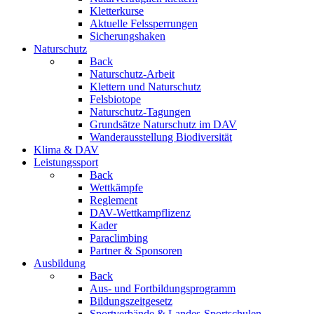
Kletterkurse
Aktuelle Felssperrungen
Sicherungshaken
Naturschutz
Back
Naturschutz-Arbeit
Klettern und Naturschutz
Felsbiotope
Naturschutz-Tagungen
Grundsätze Naturschutz im DAV
Wanderausstellung Biodiversität
Klima & DAV
Leistungssport
Back
Wettkämpfe
Reglement
DAV-Wettkampflizenz
Kader
Paraclimbing
Partner & Sponsoren
Ausbildung
Back
Aus- und Fortbildungsprogramm
Bildungszeitgesetz
Sportverbände & Landes-Sportschulen