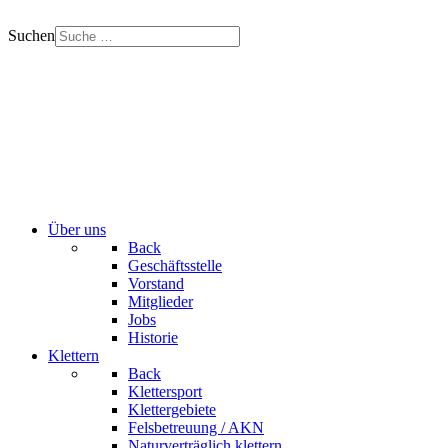
Suchen
Über uns
Back
Geschäftsstelle
Vorstand
Mitglieder
Jobs
Historie
Klettern
Back
Klettersport
Klettergebiete
Felsbetreuung / AKN
Naturverträglich klettern