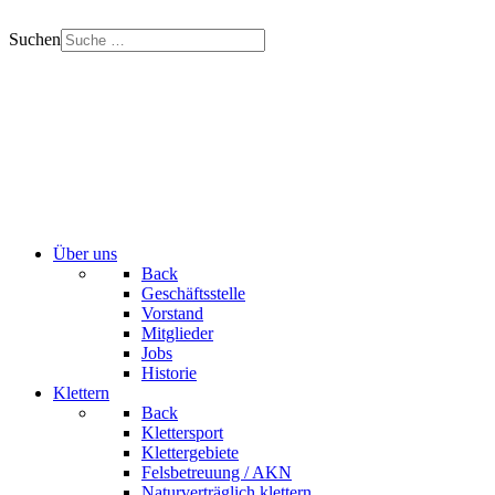
Suchen
Über uns
Back
Geschäftsstelle
Vorstand
Mitglieder
Jobs
Historie
Klettern
Back
Klettersport
Klettergebiete
Felsbetreuung / AKN
Naturverträglich klettern