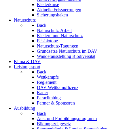
Kletterkurse
Aktuelle Felssperrungen
Sicherungshaken
Naturschutz
Back
Naturschutz-Arbeit
Klettern und Naturschutz
Felsbiotope
Naturschutz-Tagungen
Grundsätze Naturschutz im DAV
Wanderausstellung Biodiversität
Klima & DAV
Leistungssport
Back
Wettkämpfe
Reglement
DAV-Wettkampflizenz
Kader
Paraclimbing
Partner & Sponsoren
Ausbildung
Back
Aus- und Fortbildungsprogramm
Bildungszeitgesetz
Sportverbände & Landes-Sportschulen