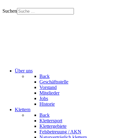
Suchen
Über uns
Back
Geschäftsstelle
Vorstand
Mitglieder
Jobs
Historie
Klettern
Back
Klettersport
Klettergebiete
Felsbetreuung / AKN
Naturverträglich klettern