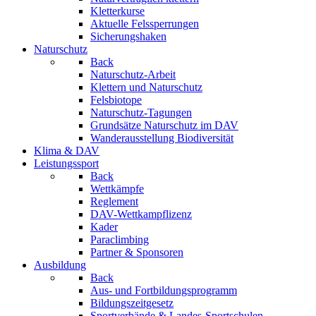
Kletterkurse
Aktuelle Felssperrungen
Sicherungshaken
Naturschutz
Back
Naturschutz-Arbeit
Klettern und Naturschutz
Felsbiotope
Naturschutz-Tagungen
Grundsätze Naturschutz im DAV
Wanderausstellung Biodiversität
Klima & DAV
Leistungssport
Back
Wettkämpfe
Reglement
DAV-Wettkampflizenz
Kader
Paraclimbing
Partner & Sponsoren
Ausbildung
Back
Aus- und Fortbildungsprogramm
Bildungszeitgesetz
Sportverbände & Landes-Sportschulen