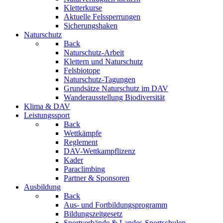
Kletterkurse
Aktuelle Felssperrungen
Sicherungshaken
Naturschutz
Back
Naturschutz-Arbeit
Klettern und Naturschutz
Felsbiotope
Naturschutz-Tagungen
Grundsätze Naturschutz im DAV
Wanderausstellung Biodiversität
Klima & DAV
Leistungssport
Back
Wettkämpfe
Reglement
DAV-Wettkampflizenz
Kader
Paraclimbing
Partner & Sponsoren
Ausbildung
Back
Aus- und Fortbildungsprogramm
Bildungszeitgesetz
Sportverbände & Landes-Sportschulen