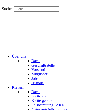
Suchen
Über uns
Back
Geschäftsstelle
Vorstand
Mitglieder
Jobs
Historie
Klettern
Back
Klettersport
Klettergebiete
Felsbetreuung / AKN
Naturverträglich klettern