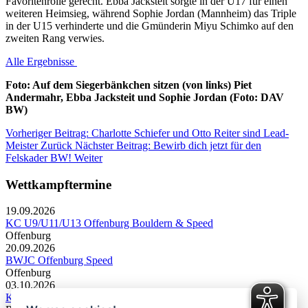
Favoritenrolle gerecht. Ebba Jacksteit sorgte in der U17 für einen
weiteren Heimsieg, während Sophie Jordan (Mannheim) das Triple
in der U15 verhinderte und die Gmünderin Miyu Schimko auf den
zweiten Rang verwies.
Alle Ergebnisse
Foto: Auf dem Siegerbänkchen sitzen (von links) Piet
Andermahr, Ebba Jacksteit und Sophie Jordan (Foto: DAV
BW)
Vorheriger Beitrag: Charlotte Schiefer und Otto Reiter sind Lead-
Meister
Zurück
Nächster Beitrag: Bewirb dich jetzt für den
Felskader BW!
Weiter
Wettkampftermine
19.09.2026
KC U9/U11/U13 Offenburg Bouldern & Speed
Offenburg
20.09.2026
BWJC Offenburg Speed
Offenburg
03.10.2026
KC U13 Rottweil Toprope & Speed