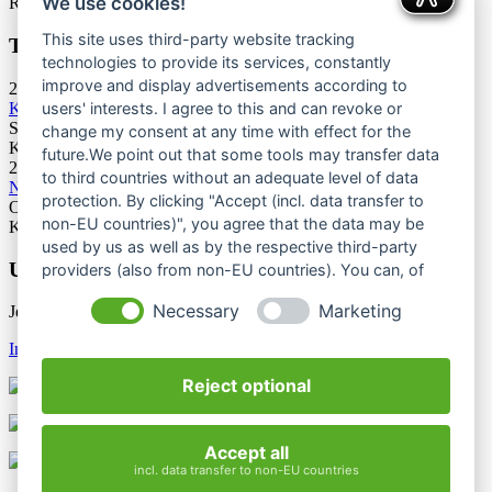
We use cookies!
Rottweil
This site uses third-party website tracking
Termine Bergsport & Naturschutz
technologies to provide its services, constantly
improve and display advertisements according to
28.11.2026
Kletterforum 2026
users' interests. I agree to this and can revoke or
Stuttgart
change my consent at any time with effect for the
Kategorie: Tagung
future.We point out that some tools may transfer data
25.06.2027
to third countries without an adequate level of data
Naturschutztagung 2027
protection. By clicking "Accept (incl. data transfer to
Oberes Donautal, Beuron
non-EU countries)", you agree that the data may be
Kategorie: Tagung
used by us as well as by the respective third-party
Unsere Newsletter
providers (also from non-EU countries). You can, of
course, change your cookie settings at any time.
Necessary
Marketing
Jetzt unsere Newsletter entdecken
Infos & Anmeldung
Reject optional
Accept all
incl. data transfer to non-EU countries