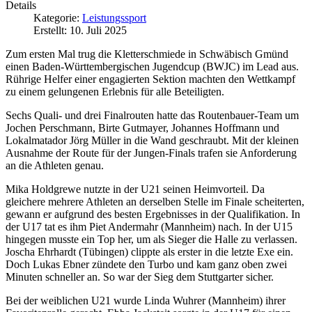
Details
Kategorie:
Leistungssport
Erstellt: 10. Juli 2025
Zum ersten Mal trug die Kletterschmiede in Schwäbisch Gmünd
einen Baden-Württembergischen Jugendcup (BWJC) im Lead aus.
Rührige Helfer einer engagierten Sektion machten den Wettkampf
zu einem gelungenen Erlebnis für alle Beteiligten.
Sechs Quali- und drei Finalrouten hatte das Routenbauer-Team um
Jochen Perschmann, Birte Gutmayer, Johannes Hoffmann und
Lokalmatador Jörg Müller in die Wand geschraubt. Mit der kleinen
Ausnahme der Route für der Jungen-Finals trafen sie Anforderung
an die Athleten genau.
Mika Holdgrewe nutzte in der U21 seinen Heimvorteil. Da
gleichere mehrere Athleten an derselben Stelle im Finale scheiterten,
gewann er aufgrund des besten Ergebnisses in der Qualifikation. In
der U17 tat es ihm Piet Andermahr (Mannheim) nach. In der U15
hingegen musste ein Top her, um als Sieger die Halle zu verlassen.
Joscha Ehrhardt (Tübingen) clippte als erster in die letzte Exe ein.
Doch Lukas Ebner zündete den Turbo und kam ganz oben zwei
Minuten schneller an. So war der Sieg dem Stuttgarter sicher.
Bei der weiblichen U21 wurde Linda Wuhrer (Mannheim) ihrer