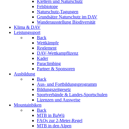
Klettern und Naturschutz
Felsbiotope
Naturschutz-Tagungen
Grundsätze Naturschutz im DAV
Wanderausstellung Biodiversität
Klima & DAV
Leistungssport
Back
Wettkämpfe
Reglement
DAV-Wettkampflizenz
Kader
Paraclimbing
Partner & Sponsoren
Ausbildung
Back
Aus- und Fortbildungsprogramm
Bildungszeitgesetz
Sportverbände & Landes-Sportschulen
Lizenzen und Ausweise
Mountainbiken
Back
MTB in BaWü
FAQs zur 2-Meter-Regel
MTB in den Alpen