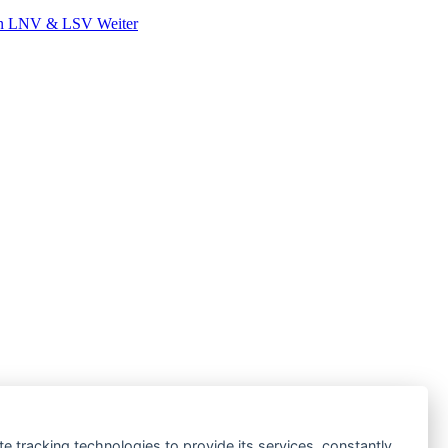
 von LNV & LSV
Weiter
te tracking technologies to provide its services, constantly