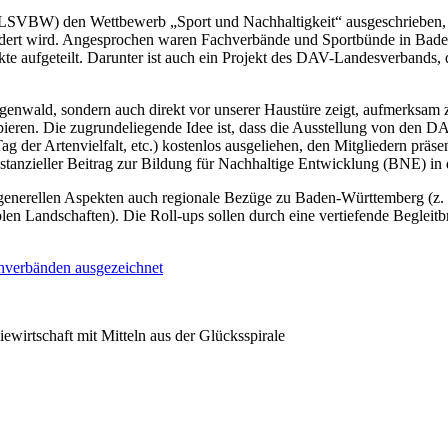
LSVBW) den Wettbewerb „Sport und Nachhaltigkeit“ ausgeschrieben, 
ördert wird. Angesprochen waren Fachverbände und Sportbünde in Bade
kte aufgeteilt. Darunter ist auch ein Projekt des DAV-Landesverbands,
Regenwald, sondern auch direkt vor unserer Haustüre zeigt, aufmerks
ieren. Die zugrundeliegende Idee ist, dass die Ausstellung von den D
der Artenvielfalt, etc.) kostenlos ausgeliehen, den Mitgliedern präse
stanzieller Beitrag zur Bildung für Nachhaltige Entwicklung (BNE) in
ben generellen Aspekten auch regionale Bezüge zu Baden-Württemberg 
iblen Landschaften). Die Roll-ups sollen durch eine vertiefende Begleit
chverbänden ausgezeichnet
ewirtschaft mit Mitteln aus der Glücksspirale