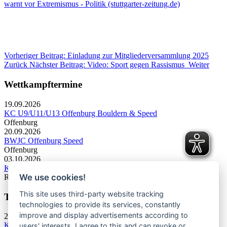
warnt vor Extremismus - Politik (stuttgarter-zeitung.de)
Vorheriger Beitrag: Einladung zur Mitgliederversammlung 2025
Zurück
Nächster Beitrag: Video: Sport gegen Rassismus
Weiter
Wettkampftermine
19.09.2026
KC U9/U11/U13 Offenburg Bouldern & Speed
Offenburg
20.09.2026
BWJC Offenburg Speed
Offenburg
03.10.2026
KC U13 Rottweil Toprope & Speed
We use cookies!
Rottweil
This site uses third-party website tracking
Termine Bergsport & Naturschutz
technologies to provide its services, constantly
improve and display advertisements according to
28.11.2026
Kletterforum 2026
users' interests. I agree to this and can revoke or