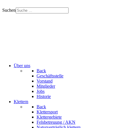
Suchen
Über uns
Back
Geschäftsstelle
Vorstand
Mitglieder
Jobs
Historie
Klettern
Back
Klettersport
Klettergebiete
Felsbetreuung / AKN
Naturverträglich klettern