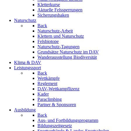
Kletterkurse
Aktuelle Felssperrungen
Sicherungshaken
Naturschutz
Back
Naturschutz-Arbeit
Klettern und Naturschutz
Felsbiotope
Naturschutz-Tagungen
Grundsätze Naturschutz im DAV
Wanderausstellung Biodiversität
Klima & DAV
Leistungssport
Back
Wettkämpfe
Reglement
DAV-Wettkampflizenz
Kader
Paraclimbing
Partner & Sponsoren
Ausbildung
Back
Aus- und Fortbildungsprogramm
Bildungszeitgesetz
Sportverbände & Landes-Sportschulen