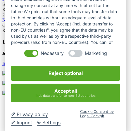
Stuttgart
change my consent at any time with effect for the
Kategorie: Tagung
future.We point out that some tools may transfer data
25.06.2027
to third countries without an adequate level of data
Naturschutztagung 2027
protection. By clicking "Accept (incl. data transfer to
Oberes Donautal, Beuron
non-EU countries)", you agree that the data may be
Kategorie: Tagung
used by us as well as by the respective third-party
Unsere Newsletter
providers (also from non-EU countries). You can, of
course, change your cookie settings at any time.
Necessary
Marketing
Jetzt unsere Newsletter entdecken
Infos & Anmeldung
Reject optional
Accept all
incl. data transfer to non-EU countries
Kontakt
Impressum
Cookie Consent by
Datenschutzerklärung
Privacy policy
Legal Cockpit
Mediathek
Imprint
Settings
Login
Cookie-Einstellungen ändern