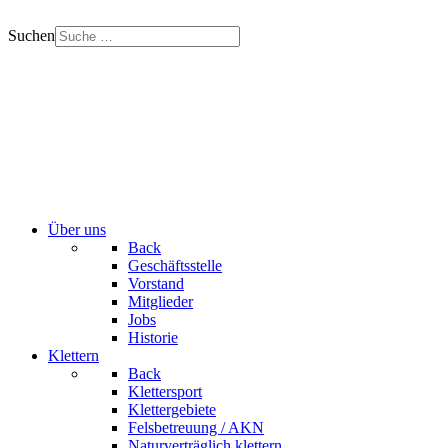
Suchen
Über uns
Back
Geschäftsstelle
Vorstand
Mitglieder
Jobs
Historie
Klettern
Back
Klettersport
Klettergebiete
Felsbetreuung / AKN
Naturverträglich klettern