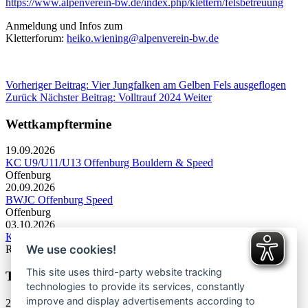
https://www.alpenverein-bw.de/index.php/klettern/felsbetreuung
Anmeldung und Infos zum
Kletterforum:
heiko.wiening@alpenverein-bw.de
Vorheriger Beitrag: Vier Jungfalken am Gelben Fels ausgeflogen
Zurück
Nächster Beitrag: Volltrauf 2024
Weiter
Wettkampftermine
19.09.2026
KC U9/U11/U13 Offenburg Bouldern & Speed
Offenburg
20.09.2026
BWJC Offenburg Speed
Offenburg
03.10.2026
KC U13 Rottweil Toprope & Speed
We use cookies!
Rottweil
This site uses third-party website tracking
Termine Bergsport & Naturschutz
technologies to provide its services, constantly
improve and display advertisements according to
28.11.2026