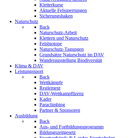
Kletterkurse
Aktuelle Felssperrungen
Sicherungshaken
Naturschutz
Back
Naturschutz-Arbeit
Klettern und Naturschutz
Felsbiotope
Naturschutz-Tagungen
Grundsätze Naturschutz im DAV
Wanderausstellung Biodiversität
Klima & DAV
Leistungssport
Back
Wettkämpfe
Reglement
DAV-Wettkampflizenz
Kader
Paraclimbing
Partner & Sponsoren
Ausbildung
Back
Aus- und Fortbildungsprogramm
Bildungszeitgesetz
Sportverbände & Landes-Sportschulen