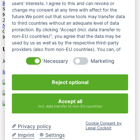
Kletterforum 2026
users' interests. I agree to this and can revoke or
Stuttgart
change my consent at any time with effect for the
Kategorie: Tagung
future.We point out that some tools may transfer data
25.06.2027
to third countries without an adequate level of data
Naturschutztagung 2027
protection. By clicking "Accept (incl. data transfer to
Oberes Donautal, Beuron
non-EU countries)", you agree that the data may be
Kategorie: Tagung
used by us as well as by the respective third-party
Unsere Newsletter
providers (also from non-EU countries). You can, of
course, change your cookie settings at any time.
Necessary
Marketing
Jetzt unsere Newsletter entdecken
Infos & Anmeldung
Reject optional
Accept all
incl. data transfer to non-EU countries
Kontakt
Impressum
Cookie Consent by
Datenschutzerklärung
Privacy policy
Legal Cockpit
Mediathek
Imprint
Settings
Login