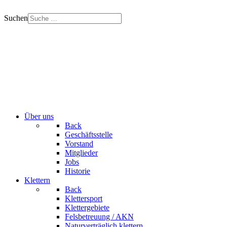
Suchen
Über uns
Back
Geschäftsstelle
Vorstand
Mitglieder
Jobs
Historie
Klettern
Back
Klettersport
Klettergebiete
Felsbetreuung / AKN
Naturverträglich klettern