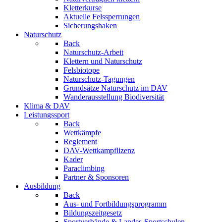
Kletterkurse
Aktuelle Felssperrungen
Sicherungshaken
Naturschutz
Back
Naturschutz-Arbeit
Klettern und Naturschutz
Felsbiotope
Naturschutz-Tagungen
Grundsätze Naturschutz im DAV
Wanderausstellung Biodiversität
Klima & DAV
Leistungssport
Back
Wettkämpfe
Reglement
DAV-Wettkampflizenz
Kader
Paraclimbing
Partner & Sponsoren
Ausbildung
Back
Aus- und Fortbildungsprogramm
Bildungszeitgesetz
Sportverbände & Landes-Sportschulen