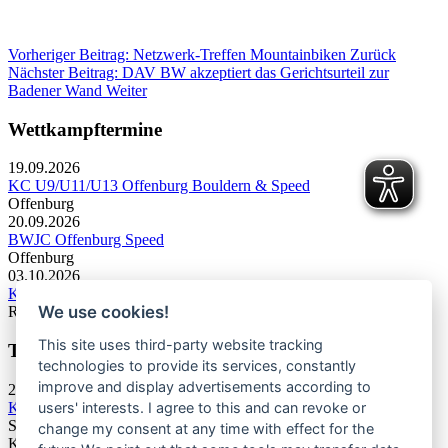
Vorheriger Beitrag: Netzwerk-Treffen Mountainbiken
Zurück
Nächster Beitrag: DAV BW akzeptiert das Gerichtsurteil zur
Badener Wand
Weiter
Wettkampftermine
19.09.2026
KC U9/U11/U13 Offenburg Bouldern & Speed
Offenburg
20.09.2026
BWJC Offenburg Speed
Offenburg
03.10.2026
KC U13 Rottweil Toprope & Speed
We use cookies!
Rottweil
This site uses third-party website tracking
Termine Bergsport & Naturschutz
technologies to provide its services, constantly
improve and display advertisements according to
28.11.2026
Kletterforum 2026
users' interests. I agree to this and can revoke or
Stuttgart
change my consent at any time with effect for the
Kategorie: Tagung