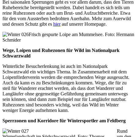
Bei saisonalen Sperrungen geht es vor allem darum, dass den Tieren
Ruhebereiche bereitgestellt werden. Dabei handelt es sich teils um
reine Ruhezonen oder auch um Brut- und Aufzuchtbereiche. Etwa
für den vom Aussterben bedrohten Auerhahn. Mehr zum Auerwild
und dessen Schutz gibt es
hier
auf unserer Homepage.
Frisch gespurte Loipe am Mummelsee. Foto: Hermann
Schmider
Wege, Loipen und Ruhezonen für Wild im Nationalpark
Schwarzwald
Winterliche Besucherlenkung ist auch im Nationalpark
Schwarzwald ein wichtiges Thema. In Zusammenarbeit mit dem
Loipenförderverein werden die entsprechenden Wege ausgesucht.
Auch da kann es zu Beschränkungen kommen. Wege, die für zu
steil für Wanderer erachtet werden, als dass dort Wanderer und
Langläufer ohne gegenseitige Gefährdung gemeinsam unterwegs
sein können, sind dann zum Beispiel nur für Langläufer nutzbar.
Ruhezonen sind besonders wichtig, weil das Wild im Winter
weniger Energie aufnehmen kann.
Sperrzonen und Korridore für Wintersportler am Feldberg
Rund
Winterlandschaft im Südschwarzwald. Foto: Thomas
um den