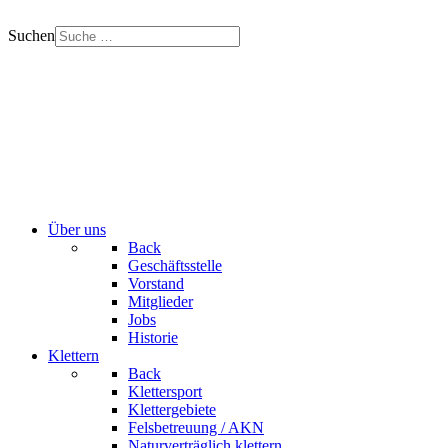
Suchen
Über uns
Back
Geschäftsstelle
Vorstand
Mitglieder
Jobs
Historie
Klettern
Back
Klettersport
Klettergebiete
Felsbetreuung / AKN
Naturverträglich klettern