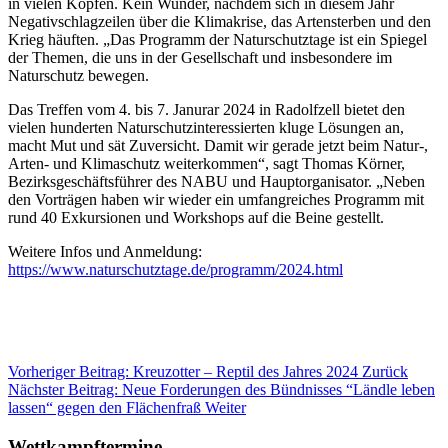
in vielen Köpfen. Kein Wunder, nachdem sich in diesem Jahr
Negativschlagzeilen über die Klimakrise, das Artensterben und den
Krieg häuften. „Das Programm der Naturschutztage ist ein Spiegel
der Themen, die uns in der Gesellschaft und insbesondere im
Naturschutz bewegen.
Das Treffen vom 4. bis 7. Janurar 2024 in Radolfzell bietet den
vielen hunderten Naturschutzinteressierten kluge Lösungen an,
macht Mut und sät Zuversicht. Damit wir gerade jetzt beim Natur-,
Arten- und Klimaschutz weiterkommen“, sagt Thomas Körner,
Bezirksgeschäftsführer des NABU und Hauptorganisator. „Neben
den Vorträgen haben wir wieder ein umfangreiches Programm mit
rund 40 Exkursionen und Workshops auf die Beine gestellt.
Weitere Infos und Anmeldung:
https://www.naturschutztage.de/programm/2024.html
Vorheriger Beitrag: Kreuzotter – Reptil des Jahres 2024
Zurück
Nächster Beitrag: Neue Forderungen des Bündnisses “Ländle leben
lassen“ gegen den Flächenfraß
Weiter
Wettkampftermine