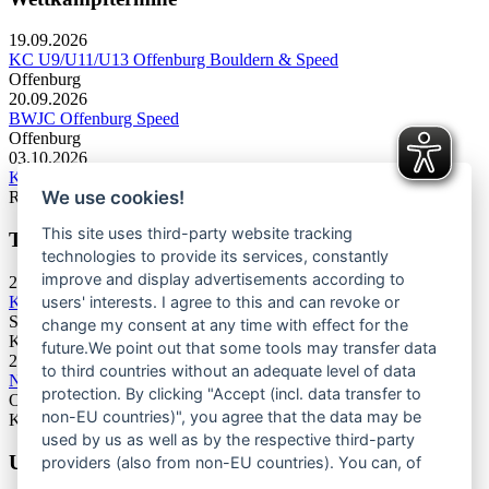
19.09.2026
KC U9/U11/U13 Offenburg Bouldern & Speed
Offenburg
20.09.2026
BWJC Offenburg Speed
Offenburg
03.10.2026
KC U13 Rottweil Toprope & Speed
We use cookies!
Rottweil
This site uses third-party website tracking
Termine Bergsport & Naturschutz
technologies to provide its services, constantly
improve and display advertisements according to
28.11.2026
Kletterforum 2026
users' interests. I agree to this and can revoke or
Stuttgart
change my consent at any time with effect for the
Kategorie: Tagung
future.We point out that some tools may transfer data
25.06.2027
to third countries without an adequate level of data
Naturschutztagung 2027
protection. By clicking "Accept (incl. data transfer to
Oberes Donautal, Beuron
non-EU countries)", you agree that the data may be
Kategorie: Tagung
used by us as well as by the respective third-party
Unsere Newsletter
providers (also from non-EU countries). You can, of
course, change your cookie settings at any time.