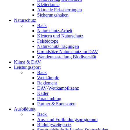
Kletterkurse
Aktuelle Felssperrungen
Sicherungshaken
Naturschutz
Back
Naturschutz-Arbeit
Klettern und Naturschutz
Felsbiotope
Naturschutz-Tagungen
Grundsätze Naturschutz im DAV
Wanderausstellung Biodiversität
Klima & DAV
Leistungssport
Back
Wettkämpfe
Reglement
DAV-Wettkampflizenz
Kader
Paraclimbing
Partner & Sponsoren
Ausbildung
Back
Aus- und Fortbildungsprogramm
Bildungszeitgesetz
Sportverbände & Landes-Sportschulen