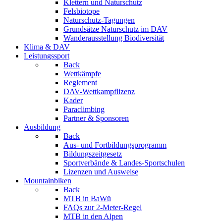
Klettern und Naturschutz
Felsbiotope
Naturschutz-Tagungen
Grundsätze Naturschutz im DAV
Wanderausstellung Biodiversität
Klima & DAV
Leistungssport
Back
Wettkämpfe
Reglement
DAV-Wettkampflizenz
Kader
Paraclimbing
Partner & Sponsoren
Ausbildung
Back
Aus- und Fortbildungsprogramm
Bildungszeitgesetz
Sportverbände & Landes-Sportschulen
Lizenzen und Ausweise
Mountainbiken
Back
MTB in BaWü
FAQs zur 2-Meter-Regel
MTB in den Alpen