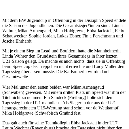
Mit dem BW-Jugendcup in Offenburg in der Disziplin Speed endete
die Saison der Jugendlichen. Die Gesamtsieger*innen sind: Linda
Wuhrer, Milan Armengaud, Mika Holdgrewe, Ebba Jacksteit, Felix
Schauwecker, Sophie Jordan, Lukas Ebner, Finja Perschmann und
Joscha Ehrhardt.
Mit je einem Sieg im Lead und Bouldern hatte die Mannheimerin
Linda Wuhrer den Grundstein ihres Gesamtsiegs in ihrer letzten
U21-Saison gelegt. Da machte es auch nichts, dass sie in Offenburg
beim Speedcup das Treppchen nicht erreichte und Lucy Müller den
Tagessieg überlassen musste. Die Karlsruherin wurde damit
Gesamtzweite.
Vier Mal unter den ersten beiden war Milan Armengaud
(Schwaben) gewesen. Mit einem dritten Platz im Speed war ihm der
Titel nicht zu nehmen. Fin Sandeck (Freiburg) holte sich den
Tagessieg in der U21 männlich. Als Sieger in der aus der U21
herausgerechneten U19-Wertung stand schon vor de Wettkampf
Mika Holdgrewe (Schwäbisch Gmünd fest.
Das galt auch für seine Teamkollegin Ebba Jacksteit in der U17.
Laura Wachter (Ravensburg) brachte der Tagessieg nicht über den