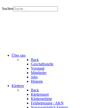
Suchen
Über uns
Back
Geschäftsstelle
Vorstand
Mitglieder
Jobs
Historie
Klettern
Back
Klettersport
Klettergebiete
Felsbetreuung / AKN
Naturverträglich klettern