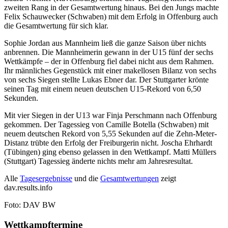
zweiten Rang in der Gesamtwertung hinaus. Bei den Jungs machte
Felix Schauwecker (Schwaben) mit dem Erfolg in Offenburg auch
die Gesamtwertung für sich klar.
Sophie Jordan aus Mannheim ließ die ganze Saison über nichts
anbrennen. Die Mannheimerin gewann in der U15 fünf der sechs
Wettkämpfe – der in Offenburg fiel dabei nicht aus dem Rahmen.
Ihr männliches Gegenstück mit einer makellosen Bilanz von sechs
von sechs Siegen stellte Lukas Ebner dar. Der Stuttgarter krönte
seinen Tag mit einem neuen deutschen U15-Rekord von 6,50
Sekunden.
Mit vier Siegen in der U13 war Finja Perschmann nach Offenburg
gekommen. Der Tagessieg von Camille Botella (Schwaben) mit
neuem deutschen Rekord von 5,55 Sekunden auf die Zehn-Meter-
Distanz trübte den Erfolg der Freiburgerin nicht. Joscha Ehrhardt
(Tübingen) ging ebenso gelassen in den Wettkampf. Matti Müllers
(Stuttgart) Tagessieg änderte nichts mehr am Jahresresultat.
Alle
Tagesergebnisse
und die
Gesamtwertungen
zeigt
dav.results.info
Foto: DAV BW
Wettkampftermine