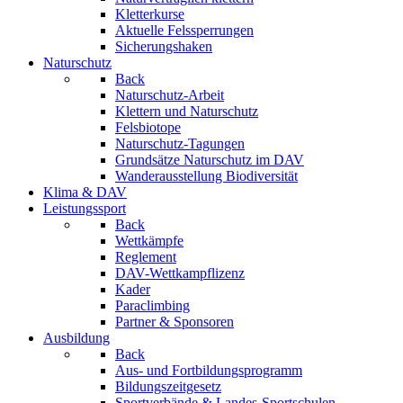
Kletterkurse
Aktuelle Felssperrungen
Sicherungshaken
Naturschutz
Back
Naturschutz-Arbeit
Klettern und Naturschutz
Felsbiotope
Naturschutz-Tagungen
Grundsätze Naturschutz im DAV
Wanderausstellung Biodiversität
Klima & DAV
Leistungssport
Back
Wettkämpfe
Reglement
DAV-Wettkampflizenz
Kader
Paraclimbing
Partner & Sponsoren
Ausbildung
Back
Aus- und Fortbildungsprogramm
Bildungszeitgesetz
Sportverbände & Landes-Sportschulen