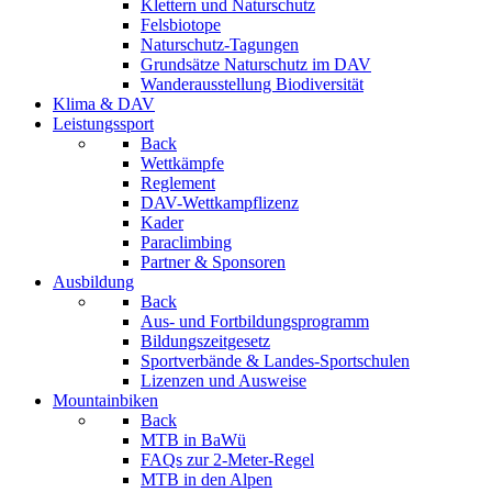
Klettern und Naturschutz
Felsbiotope
Naturschutz-Tagungen
Grundsätze Naturschutz im DAV
Wanderausstellung Biodiversität
Klima & DAV
Leistungssport
Back
Wettkämpfe
Reglement
DAV-Wettkampflizenz
Kader
Paraclimbing
Partner & Sponsoren
Ausbildung
Back
Aus- und Fortbildungsprogramm
Bildungszeitgesetz
Sportverbände & Landes-Sportschulen
Lizenzen und Ausweise
Mountainbiken
Back
MTB in BaWü
FAQs zur 2-Meter-Regel
MTB in den Alpen