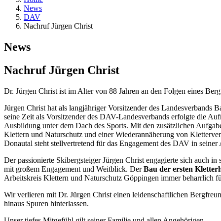
News
DAV
Nachruf Jürgen Christ
News
Nachruf Jürgen Christ
Dr. Jürgen Christ ist im Alter von 88 Jahren an den Folgen eines Berg
Jürgen Christ hat als langjähriger Vorsitzender des Landesverbands 
seine Zeit als Vorsitzender des DAV-Landesverbands erfolgte die A
Ausbildung unter dem Dach des Sports. Mit den zusätzlichen Aufgabe
Klettern und Naturschutz und einer Wiederannäherung von Kletterve
Donautal steht stellvertretend für das Engagement des DAV in seiner
Der passionierte Skibergsteiger Jürgen Christ engagierte sich auch
mit großem Engagement und Weitblick. Der
Bau der ersten Kletter
Arbeitskreis Klettern und Naturschutz Göppingen immer beharrlich fü
Wir verlieren mit Dr. Jürgen Christ einen leidenschaftlichen Bergfreu
hinaus Spuren hinterlassen.
Unser tiefes Mitgefühl gilt seiner Familie und allen Angehörigen.