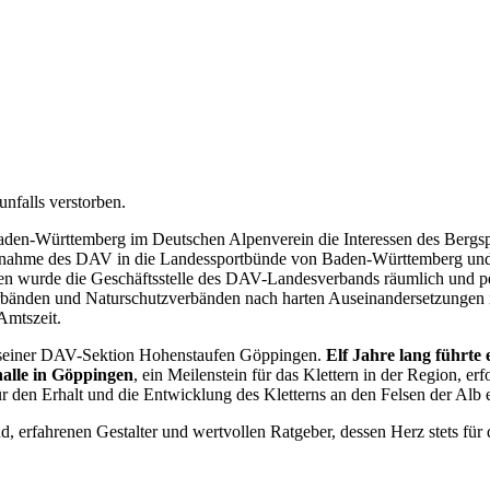
unfalls verstorben.
Baden-Württemberg im Deutschen Alpenverein die Interessen des Bergspo
ufnahme des DAV in die Landessportbünde von Baden-Württemberg und 
n wurde die Geschäftsstelle des DAV-Landesverbands räumlich und per
rbänden und Naturschutzverbänden nach harten Auseinandersetzungen 
 Amtszeit.
 in seiner DAV-Sektion Hohenstaufen Göppingen.
Elf Jahre lang führte
halle in Göppingen
, ein Meilenstein für das Klettern in der Region, er
r den Erhalt und die Entwicklung des Kletterns an den Felsen der Alb e
nd, erfahrenen Gestalter und wertvollen Ratgeber, dessen Herz stets fü