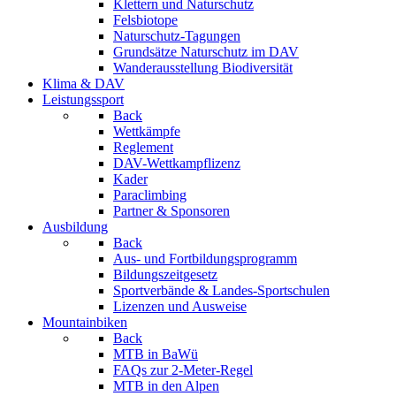
Klettern und Naturschutz
Felsbiotope
Naturschutz-Tagungen
Grundsätze Naturschutz im DAV
Wanderausstellung Biodiversität
Klima & DAV
Leistungssport
Back
Wettkämpfe
Reglement
DAV-Wettkampflizenz
Kader
Paraclimbing
Partner & Sponsoren
Ausbildung
Back
Aus- und Fortbildungsprogramm
Bildungszeitgesetz
Sportverbände & Landes-Sportschulen
Lizenzen und Ausweise
Mountainbiken
Back
MTB in BaWü
FAQs zur 2-Meter-Regel
MTB in den Alpen