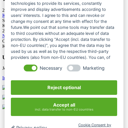
technologies to provide its services, constantly
improve and display advertisements according to
28.11.2026
Kletterforum 2026
users' interests. I agree to this and can revoke or
Stuttgart
change my consent at any time with effect for the
Kategorie: Tagung
future.We point out that some tools may transfer data
25.06.2027
to third countries without an adequate level of data
Naturschutztagung 2027
protection. By clicking "Accept (incl. data transfer to
Oberes Donautal, Beuron
non-EU countries)", you agree that the data may be
Kategorie: Tagung
used by us as well as by the respective third-party
Unsere Newsletter
providers (also from non-EU countries). You can, of
course, change your cookie settings at any time.
Necessary
Marketing
Jetzt unsere Newsletter entdecken
Infos & Anmeldung
Reject optional
Accept all
incl. data transfer to non-EU countries
Kontakt
Impressum
Cookie Consent by
Datenschutzerklärung
Privacy policy