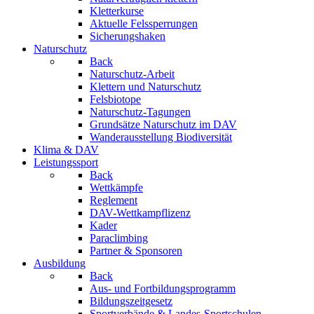
Kletterkurse
Aktuelle Felssperrungen
Sicherungshaken
Naturschutz
Back
Naturschutz-Arbeit
Klettern und Naturschutz
Felsbiotope
Naturschutz-Tagungen
Grundsätze Naturschutz im DAV
Wanderausstellung Biodiversität
Klima & DAV
Leistungssport
Back
Wettkämpfe
Reglement
DAV-Wettkampflizenz
Kader
Paraclimbing
Partner & Sponsoren
Ausbildung
Back
Aus- und Fortbildungsprogramm
Bildungszeitgesetz
Sportverbände & Landes-Sportschulen