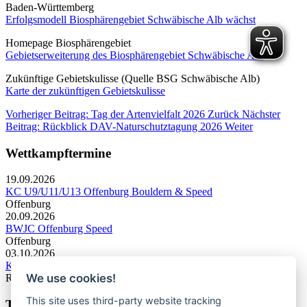
Baden-Württemberg
Erfolgsmodell Biosphärengebiet Schwäbische Alb wächst
Homepage Biosphärengebiet
Gebietserweiterung des Biosphärengebiet Schwäbische Alb
Zukünftige Gebietskulisse (Quelle BSG Schwäbische Alb)
Karte der zukünftigen Gebietskulisse
Vorheriger Beitrag: Tag der Artenvielfalt 2026
Zurück
Nächster
Beitrag: Rückblick DAV-Naturschutztagung 2026
Weiter
Wettkampftermine
19.09.2026
KC U9/U11/U13 Offenburg Bouldern & Speed
Offenburg
20.09.2026
BWJC Offenburg Speed
Offenburg
03.10.2026
KC U13 Rottweil Toprope & Speed
We use cookies!
Rottweil
This site uses third-party website tracking
Termine Bergsport & Naturschutz