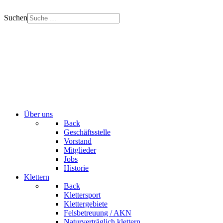
Suchen
Über uns
Back
Geschäftsstelle
Vorstand
Mitglieder
Jobs
Historie
Klettern
Back
Klettersport
Klettergebiete
Felsbetreuung / AKN
Naturverträglich klettern