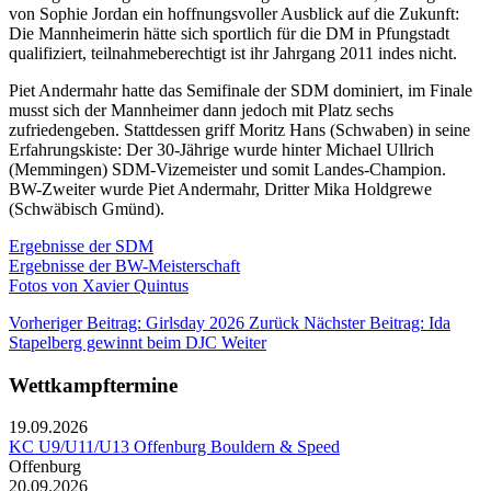
von Sophie Jordan ein hoffnungsvoller Ausblick auf die Zukunft:
Die Mannheimerin hätte sich sportlich für die DM in Pfungstadt
qualifiziert, teilnahmeberechtigt ist ihr Jahrgang 2011 indes nicht.
Piet Andermahr hatte das Semifinale der SDM dominiert, im Finale
musst sich der Mannheimer dann jedoch mit Platz sechs
zufriedengeben. Stattdessen griff Moritz Hans (Schwaben) in seine
Erfahrungskiste: Der 30-Jährige wurde hinter Michael Ullrich
(Memmingen) SDM-Vizemeister und somit Landes-Champion.
BW-Zweiter wurde Piet Andermahr, Dritter Mika Holdgrewe
(Schwäbisch Gmünd).
Ergebnisse der SDM
Ergebnisse der BW-Meisterschaft
Fotos von Xavier Quintus
Vorheriger Beitrag: Girlsday 2026
Zurück
Nächster Beitrag: Ida
Stapelberg gewinnt beim DJC
Weiter
Wettkampftermine
19.09.2026
KC U9/U11/U13 Offenburg Bouldern & Speed
Offenburg
20.09.2026