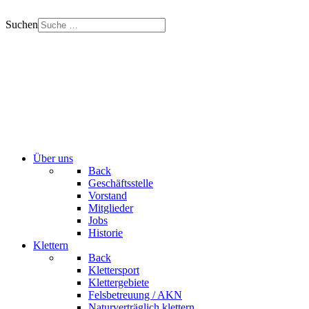
Suchen
Über uns
Back
Geschäftsstelle
Vorstand
Mitglieder
Jobs
Historie
Klettern
Back
Klettersport
Klettergebiete
Felsbetreuung / AKN
Naturverträglich klettern