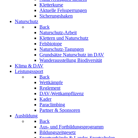
Kletterkurse
Aktuelle Felssperrungen
Sicherungshaken
Naturschutz
Back
Naturschutz-Arbeit
Klettern und Naturschutz
Felsbiotope
Naturschutz-Tagungen
Grundsätze Naturschutz im DAV
Wanderausstellung Biodiversität
Klima & DAV
Leistungssport
Back
Wettkämpfe
Reglement
DAV-Wettkampflizenz
Kader
Paraclimbing
Partner & Sponsoren
Ausbildung
Back
Aus- und Fortbildungsprogramm
Bildungszeitgesetz
Sportverbände & Landes-Sportschulen