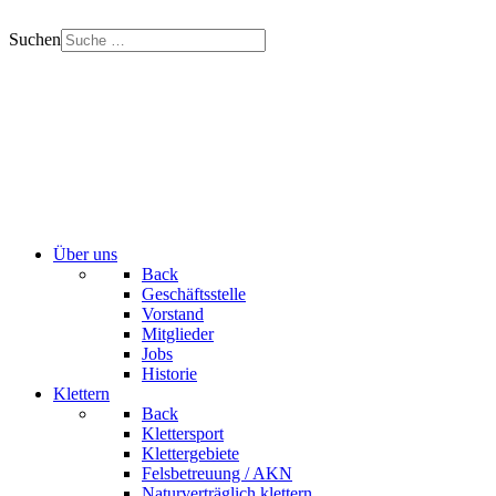
Suchen
Über uns
Back
Geschäftsstelle
Vorstand
Mitglieder
Jobs
Historie
Klettern
Back
Klettersport
Klettergebiete
Felsbetreuung / AKN
Naturverträglich klettern