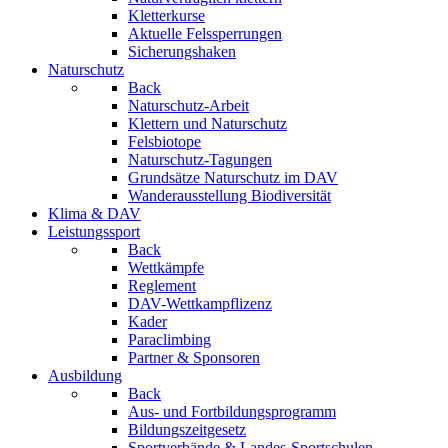
Kletterkurse
Aktuelle Felssperrungen
Sicherungshaken
Naturschutz
Back
Naturschutz-Arbeit
Klettern und Naturschutz
Felsbiotope
Naturschutz-Tagungen
Grundsätze Naturschutz im DAV
Wanderausstellung Biodiversität
Klima & DAV
Leistungssport
Back
Wettkämpfe
Reglement
DAV-Wettkampflizenz
Kader
Paraclimbing
Partner & Sponsoren
Ausbildung
Back
Aus- und Fortbildungsprogramm
Bildungszeitgesetz
Sportverbände & Landes-Sportschulen