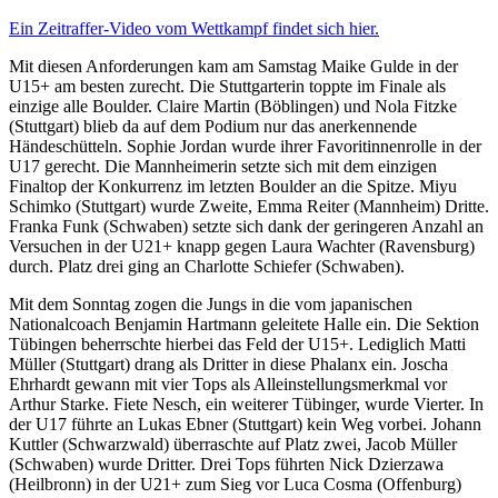
Ein Zeitraffer-Video vom Wettkampf findet sich hier.
Mit diesen Anforderungen kam am Samstag Maike Gulde in der
U15+ am besten zurecht. Die Stuttgarterin toppte im Finale als
einzige alle Boulder. Claire Martin (Böblingen) und Nola Fitzke
(Stuttgart) blieb da auf dem Podium nur das anerkennende
Händeschütteln. Sophie Jordan wurde ihrer Favoritinnenrolle in der
U17 gerecht. Die Mannheimerin setzte sich mit dem einzigen
Finaltop der Konkurrenz im letzten Boulder an die Spitze. Miyu
Schimko (Stuttgart) wurde Zweite, Emma Reiter (Mannheim) Dritte.
Franka Funk (Schwaben) setzte sich dank der geringeren Anzahl an
Versuchen in der U21+ knapp gegen Laura Wachter (Ravensburg)
durch. Platz drei ging an Charlotte Schiefer (Schwaben).
Mit dem Sonntag zogen die Jungs in die vom japanischen
Nationalcoach Benjamin Hartmann geleitete Halle ein. Die Sektion
Tübingen beherrschte hierbei das Feld der U15+. Lediglich Matti
Müller (Stuttgart) drang als Dritter in diese Phalanx ein. Joscha
Ehrhardt gewann mit vier Tops als Alleinstellungsmerkmal vor
Arthur Starke. Fiete Nesch, ein weiterer Tübinger, wurde Vierter. In
der U17 führte an Lukas Ebner (Stuttgart) kein Weg vorbei. Johann
Kuttler (Schwarzwald) überraschte auf Platz zwei, Jacob Müller
(Schwaben) wurde Dritter. Drei Tops führten Nick Dzierzawa
(Heilbronn) in der U21+ zum Sieg vor Luca Cosma (Offenburg)